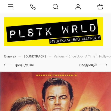
Главная
SOUNDTRACKS
Various – Once Upon A Time In Hollywoo
Предыдущий
Следующий