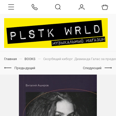
Главная
BOOKS
Скорбящий киборг. Диаманда Галас за пред
Предыдущий
Следующий