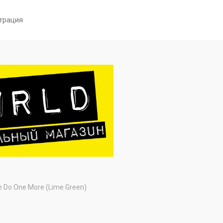
трация
 Me Do One More (Lime Green)