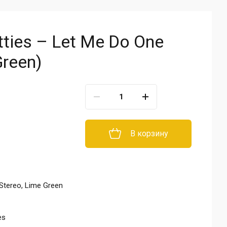
otties – Let Me Do One
Green)
В корзину
Stereo, Lime Green
es