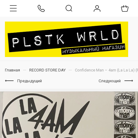
Главная
RECORD STORE DAY
Confidence Man – 4am (La La La) (
Предыдущий
Следующий