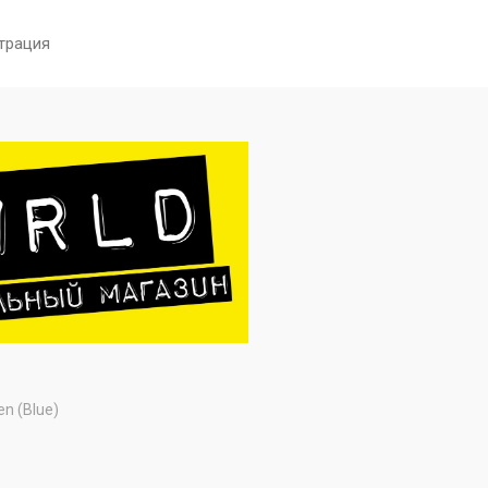
трация
en (Blue)